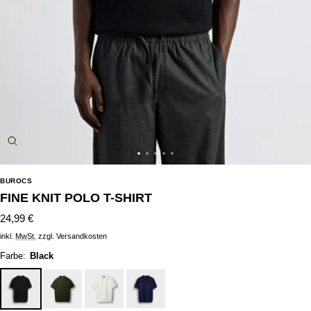
Zoom
Zur
Zur
Zur
Zur
Zur
Slide
Slide
Slide
Slide
Slide
BUROCS
1
2
3
4
5
FINE KNIT POLO T-SHIRT
gehen
gehen
gehen
gehen
gehen
Angebotspreis
24,99 €
inkl.
MwSt.
zzgl. Versandkosten
Farbe:
Black